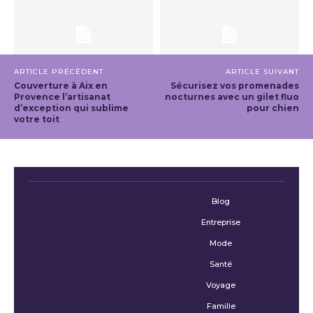
ARTICLE PRÉCÉDENT
ARTICLE SUIVANT
Couverture à Aix en
Sécurisez vos promenades
Provence l’artisanat
nocturnes avec un gilet fluo
d’exception qui sublime
pour chien
votre toit
Blog
Entreprise
Mode
Santé
Voyage
Famille