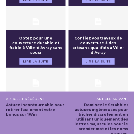
Optez pour une
Confiez vos travaux de
couverture durable et
couverture à des
fiable à Ville-d’Avray sans
artisans qualifiés à Ville-
souci
d’Avray
LIRE LA SUITE
LIRE LA SUITE
ARTICLE PRÉCÉDENT
ARTICLE SUIVANT
Astuce incontournable pour
Dominez le Scrabble :
retirer facilement votre
astuces ingénieuses pour
bonus sur 1Win
tricher discrètement en
utilisant uniquement des
lettres majuscules pour le
premier mot et les noms
propres.