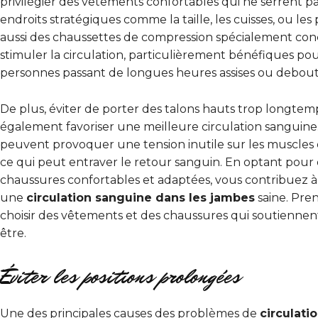
privilégier des vêtements confortables qui ne serrent p
endroits stratégiques comme la taille, les cuisses, ou les p
aussi des chaussettes de compression spécialement co
stimuler la circulation, particulièrement bénéfiques pou
personnes passant de longues heures assises ou debout
De plus, éviter de porter des talons hauts trop longte
également favoriser une meilleure circulation sanguine.
peuvent provoquer une tension inutile sur les muscles 
ce qui peut entraver le retour sanguin. En optant pour
chaussures confortables et adaptées, vous contribuez à
une
circulation sanguine dans les jambes
saine. Pre
choisir des vêtements et des chaussures qui soutiennen
être.
Éviter les positions prolongées
Une des principales causes des problèmes de
circulati