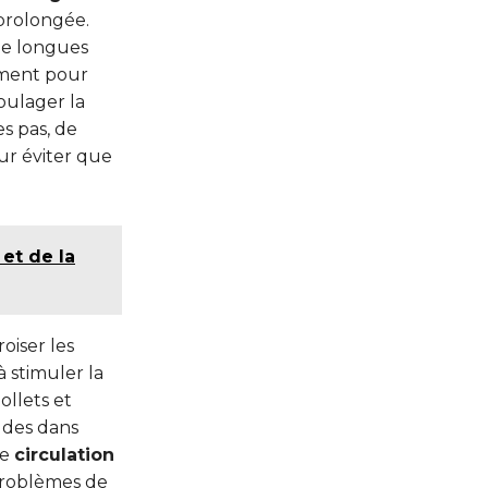
 prolongée.
de longues
ement pour
oulager la
es pas, de
ur éviter que
 et de la
oiser les
à stimuler la
ollets et
tudes dans
re
circulation
problèmes de