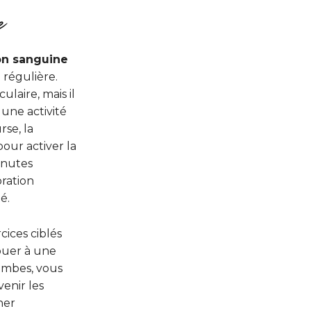
e
ion sanguine
 régulière.
laire, mais il
une activité
se, la
our activer la
inutes
oration
é.
cices ciblés
buer à une
jambes, vous
venir les
ner