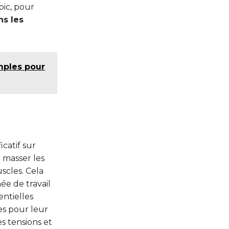
bic, pour
ns les
imples pour
catif sur
de masser les
scles. Cela
e de travail
entielles
es pour leur
es tensions et