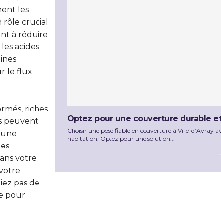
ment les
 rôle crucial
ent à réduire
 les acides
aines
r le flux
formés, riches
Optez pour une couverture durable et f
es peuvent
Choisir une pose fiable en couverture à Ville-d’Avray 
t une
habitation. Optez pour une solution...
les
dans votre
votre
liez pas de
le pour