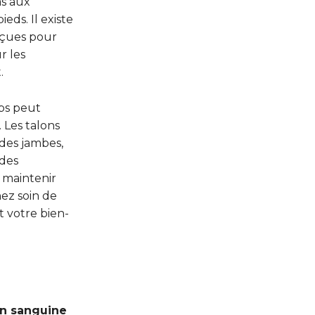
as aux
ieds. Il existe
nçues pour
r les
.
mps peut
 Les talons
des jambes,
 des
 maintenir
nez soin de
t votre bien-
on sanguine