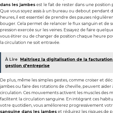
dans les jambes
est le fait de rester dans une position
Que vous soyez assis à un bureau ou debout pendant 
heures, il est essentiel de prendre des pauses régulièr
bouger. Cela permet de relancer le flux sanguin et de s
pression exercée sur les veines. Essayez de faire quelqu
vous étirer ou de changer de position chaque heure po
la circulation ne soit entravée.
À Lire
Maîtrisez la digitalisation de la facturation
gestion d'entreprise
De plus, même les simples gestes, comme croiser et décr
jambes ou faire des rotations de cheville, peuvent aider 
circulation. Ces mouvements activent les muscles des m
facilitent la circulation sanguine. En intégrant ces habi
votre quotidien, vous améliorerez progressivement vot
sanguine dans les jambes
et réduirez les risques de 