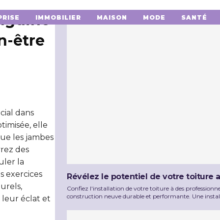
anguine
PRISE
IMMOBILIER
MAISON
MODE
SANTÉ
n-être
cial dans
timisée, elle
que les jambes
vrez des
uler la
s exercices
Révélez le potentiel de votre toiture a
urels,
Confiez l'installation de votre toiture à des professio
construction neuve durable et performante. Une install
leur éclat et