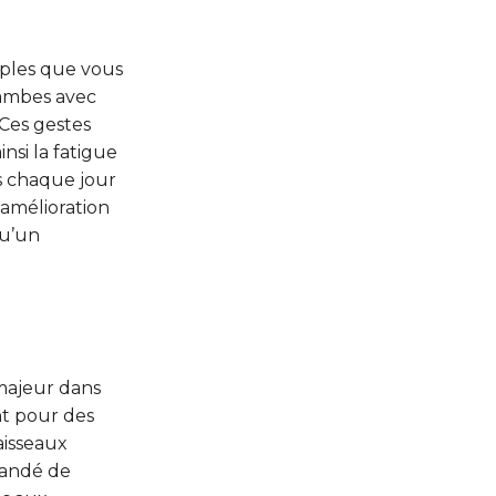
mples que vous
jambes avec
Ces gestes
nsi la fatigue
s chaque jour
amélioration
qu’un
majeur dans
nt pour des
aisseaux
mandé de