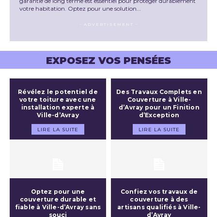
garantie de long terme est essentiel pour protéger durablement
votre habitation. Optez pour une solution...
- ADVERTISEMENT -
EXPOSEZ VOS PENSÉES
Révélez le potentiel de
Des Travaux Complets en
votre toiture avec une
Couverture à Ville-
installation experte à
d’Avray pour un Finition
Ville-d’Avray
d’Exception
LIRE LA SUITE
LIRE LA SUITE
Optez pour une
Confiez vos travaux de
couverture durable et
couverture à des
fiable à Ville-d’Avray sans
artisans qualifiés à Ville-
souci
d’Avray