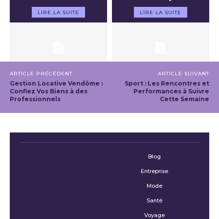
LIRE LA SUITE
LIRE LA SUITE
ARTICLE PRÉCÉDENT
ARTICLE SUIVANT
Gestion Locative Vendôme :
Sport : Les Rencontres et
Confiez Vos Biens à des
Performances à Suivre
Professionnels
Cette Semaine
Blog
Entreprise
Mode
Santé
Voyage