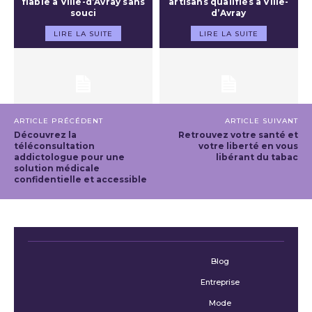
fiable à Ville-d’Avray sans
artisans qualifiés à Ville-
souci
d’Avray
LIRE LA SUITE
LIRE LA SUITE
ARTICLE PRÉCÉDENT
ARTICLE SUIVANT
Découvrez la
Retrouvez votre santé et
téléconsultation
votre liberté en vous
addictologue pour une
libérant du tabac
solution médicale
confidentielle et accessible
Blog
Entreprise
Mode