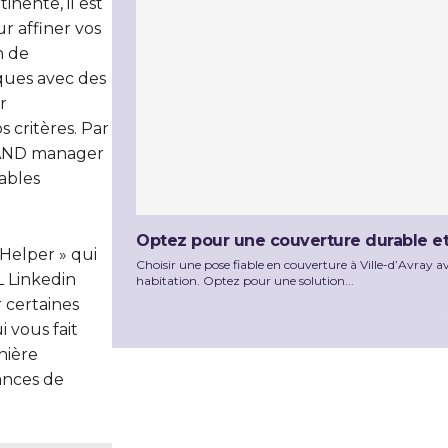
nente, il est
r affiner vos
n de
ques avec des
r
 critères. Par
g AND manager
ables
Optez pour une couverture durable et f
 Helper » qui
Choisir une pose fiable en couverture à Ville-d’Avray 
L Linkedin
habitation. Optez pour une solution...
 certaines
 vous fait
nière
ances de