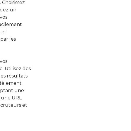
 Choisissez
igez un
 vos
facilement
 et
par les
 vos
. Utilisez des
les résultats
fidèlement
doptant une
z une URL
recruteurs et