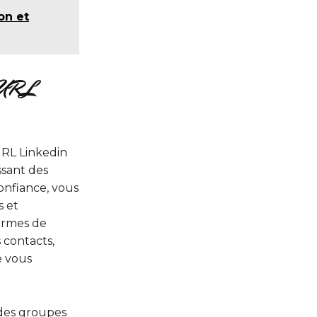
on et
e URL
URL Linkedin
ssant des
confiance, vous
s et
termes de
 contacts,
e vous
 des groupes