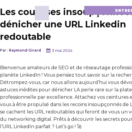
Les coulisses insoupçonnée
ENTRE
dénicher une URL Linkedin
redoutable
Par :
Raymond Girard
3 mai 2024
Bienvenue amateurs de SEO et de réseautage professio
planète LinkedIn ! Vous pensiez tout savoir sur la reche
Détrompez-vous, car nous allons aujourd’hui vous dévoi
astuces inédites pour dénicher LA perle rare sur la pla
professionnelle par excellence. Attachez vos ceintures 
vous à être propulsé dans les recoins insoupçonnés de L
se cachent les URL redoutables qui feront de vous un vé
du networking digital. Prêts à découvrir les secrets pou
l’URL LinkedIn parfait ? Let’s go ! 🚀