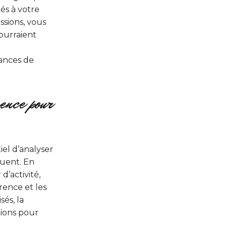
és à votre
ssions, vous
ourraient
ances de
rence pour
iel d’analyser
quent. En
d’activité,
rence et les
sés, la
tions pour