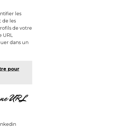
tifier les
 de les
ofils de votre
re URL
quer dans un
tre pour
 une URL
inkedin