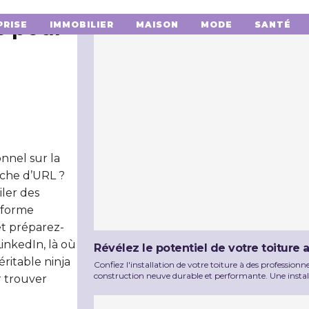
s pour
PRISE
IMMOBILIER
MAISON
MODE
SANTÉ
nnel sur la
rche d’URL ?
ler des
teforme
et préparez-
inkedIn, là où
Révélez le potentiel de votre toiture a
ritable ninja
Confiez l'installation de votre toiture à des professio
construction neuve durable et performante. Une install
r trouver