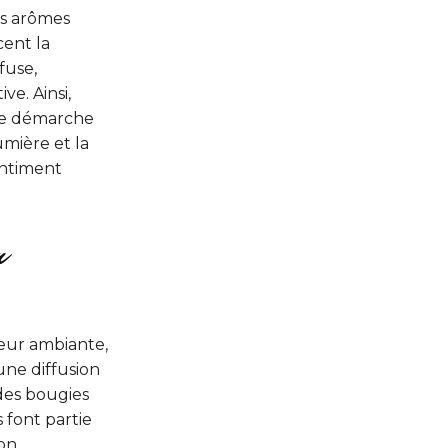
es arômes
cent la
fuse,
ve. Ainsi,
une démarche
umière et la
sentiment
n
leur ambiante,
une diffusion
 des bougies
 font partie
ion