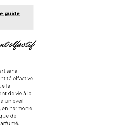
Le guide
t olfactif
rtisanal
tité olfactive
ue la
nt de vie à la
à un éveil
x, en harmonie
ique de
parfumé.