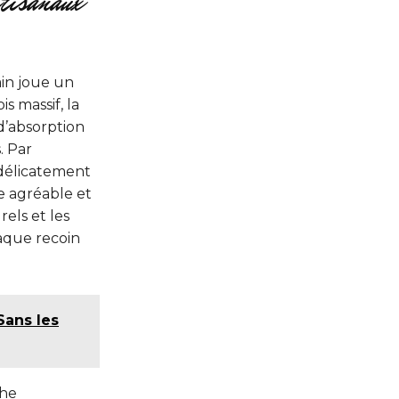
tisanaux
ain joue un
s massif, la
d’absorption
. Par
 délicatement
e agréable et
els et les
haque recoin
ans les
che