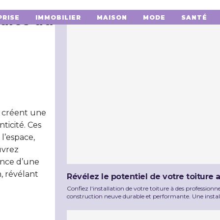
ales au
PRISE
IMMOBILIER
MAISON
MODE
SANTÉ
e créent une
ticité. Ces
 l’espace,
uvrez
ance d’une
n, révélant
Révélez le potentiel de votre toiture a
Confiez l'installation de votre toiture à des professio
construction neuve durable et performante. Une install