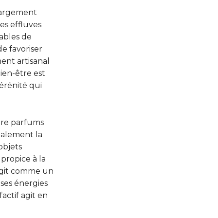
 largement
es effluves
ables de
de favoriser
ent artisanal
ien-être est
érénité qui
ntre parfums
galement la
objets
propice à la
 agit comme un
 ses énergies
ctif agit en