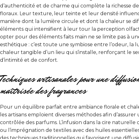
d’authenticité et de charme qui complète la richesse d
floraux. Leur texture, leur teinte et leur densité influen
manière dont la lumière circule et dont la chaleur se dif
éléments qui intensifient à leur tour la perception olfacti
opter pour des éléments faits main ne se limite pas à 
esthétique : c’est toute une symbiose entre l’odeur, la l
chaleur tangible d’un lieu qui s’installe, renforçant le 
d’intimité et de confort.
Techniques artisanales pour une diffusio
maîtrisée des fragrances
Pour un équilibre parfait entre ambiance florale et cha
les artisans emploient diverses méthodes afin d’assurer 
contrôlée des parfums. L’infusion dans la cire naturelle
ou l’imprégnation de textiles avec des huiles essentielles
des techniques traditionnelles qui favorisent une diffus