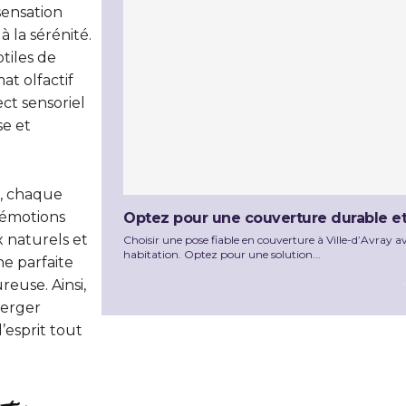
sensation
à la sérénité.
tiles de
at olfactif
ct sensoriel
se et
e, chaque
 émotions
Optez pour une couverture durable et f
x naturels et
Choisir une pose fiable en couverture à Ville-d’Avray 
habitation. Optez pour une solution...
ne parfaite
reuse. Ainsi,
merger
’esprit tout