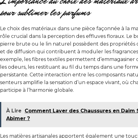
L’importance du choix des matériaux ar
pour sublimer les parfums
Le choix des matériaux dans une pièce façonnée à la m
rôle crucial dans la perception des effluves floraux. Le boi
pierre brute ou le lin naturel possèdent des propriétés 
et de diffusion qui contribuent à moduler les fragrances
exemple, les fibres textiles permettent d’emmagasiner
les odeurs, les restituant au fil du temps dans une form
persistante. Cette interaction entre les composants natur
senteurs amplifie la sensation d’un espace vivant, où c
participe à l’harmonie globale.
À Lire
Comment Laver des Chaussures en Daim S
Abîmer ?
Les matières artisanales apportent également une tou