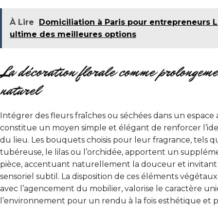
À Lire
Domiciliation à Paris pour entrepreneurs 
ultime des meilleures options
La décoration florale comme prolongemen
naturel
Intégrer des fleurs fraîches ou séchées dans un espace a
constitue un moyen simple et élégant de renforcer l’iden
du lieu. Les bouquets choisis pour leur fragrance, tels q
tubéreuse, le lilas ou l’orchidée, apportent un suppléme
pièce, accentuant naturellement la douceur et invitant 
sensoriel subtil. La disposition de ces éléments végétau
avec l’agencement du mobilier, valorise le caractère un
l’environnement pour un rendu à la fois esthétique et 