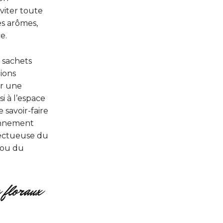
viter toute
es arômes,
e.
s sachets
ions
ur une
i à l’espace
 savoir-faire
ronnement
pectueuse du
n ou du
 floraux