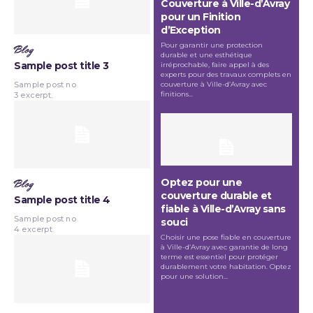
Couverture à Ville-d’Avray
pour un Finition
d’Exception
Pour garantir une protection
Blog
durable et une esthétique
Sample post title 3
irréprochable, faire appel à des
experts pour des travaux complets en
couverture à Ville-d’Avray avec
Sample post no
finitions...
3 excerpt.
Optez pour une
Blog
couverture durable et
Sample post title 4
fiable à Ville-d’Avray sans
Sample post no
souci
4 excerpt.
Choisir une pose fiable en couverture
à Ville-d’Avray avec garantie de long
terme est essentiel pour protéger
durablement votre habitation. Optez
pour une solution...