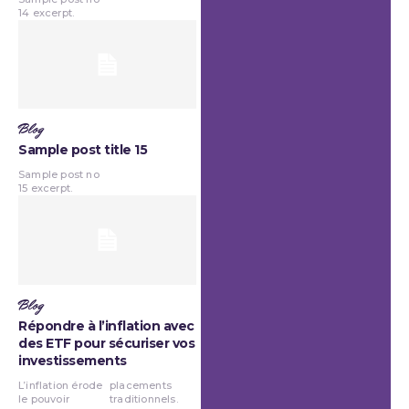
14 excerpt.
Blog
Sample post title 15
Sample post no
15 excerpt.
Blog
Répondre à l’inflation avec
des ETF pour sécuriser vos
investissements
L’inflation érode
placements
le pouvoir
traditionnels.