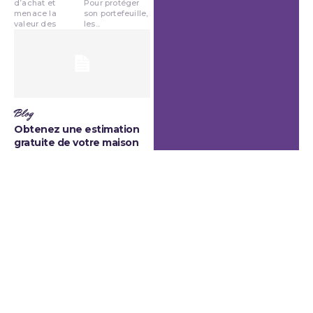
d’achat et
Pour protéger
menace la
son portefeuille,
valeur des
les...
Blog
Obtenez une estimation
gratuite de votre maison
en Provence sans quitter
votre canapé
Profiter d’une
ligne n’a jamais
estimation
été aussi simple
gratuite maison
et rapide. Grâce
Provence en
aux...
Blog