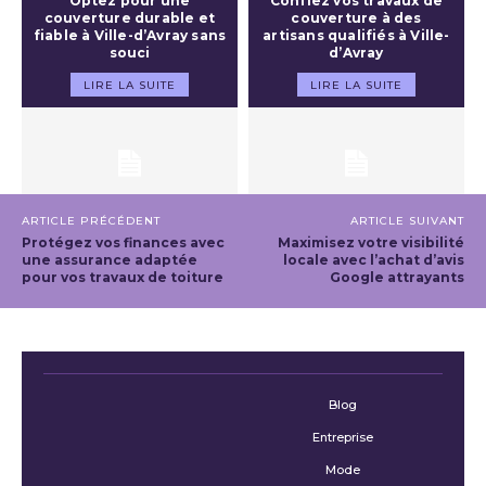
Optez pour une
Confiez vos travaux de
couverture durable et
couverture à des
fiable à Ville-d’Avray sans
artisans qualifiés à Ville-
souci
d’Avray
LIRE LA SUITE
LIRE LA SUITE
ARTICLE PRÉCÉDENT
ARTICLE SUIVANT
Protégez vos finances avec
Maximisez votre visibilité
une assurance adaptée
locale avec l’achat d’avis
pour vos travaux de toiture
Google attrayants
Blog
Entreprise
Mode