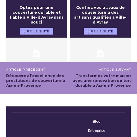
Optez pour une
Confiez vos travaux de
couverture durable et
couverture à des
fiable à Ville-d’Avray sans
artisans qualifiés à Ville-
souci
d’Avray
LIRE LA SUITE
LIRE LA SUITE
ARTICLE PRÉCÉDENT
ARTICLE SUIVANT
Découvrez l’excellence des
Transformez votre maison
prestations de couverture à
avec une rénovation de toit
Aix-en-Provence
durable à Aix-en-Provence
Blog
Entreprise