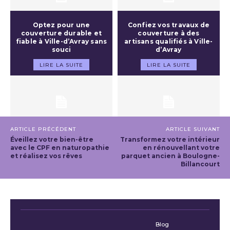
Optez pour une
Confiez vos travaux de
couverture durable et
couverture à des
fiable à Ville-d’Avray sans
artisans qualifiés à Ville-
souci
d’Avray
LIRE LA SUITE
LIRE LA SUITE
ARTICLE PRÉCÉDENT
ARTICLE SUIVANT
Éveillez votre bien-être
Transformez votre intérieur
avec le CPF en naturopathie
en rénouvellant votre
et réalisez vos rêves
parquet ancien à Boulogne-
Billancourt
Blog